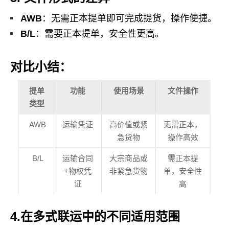
AWB
：无需正本提单即可完成提货，操作便捷。
B/L
：需要正本提单，安全性更高。
对比小结
：
提单
功能
使用场景
文件操作
类型
AWB
运输凭证
高价值或紧
无需正本，
急货物
操作高效
B/L
运输合同
大宗商品或
需正本提
+物权凭
非紧急货物
单，安全性
证
高
4.在多式联运中的不同适用范围