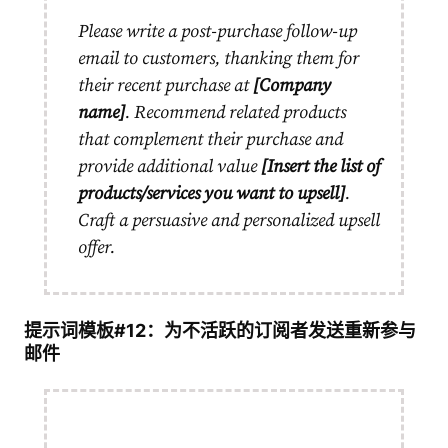
Please write a post-purchase follow-up
email to customers, thanking them for
their recent purchase at
[Company
name]
. Recommend related products
that complement their purchase and
provide additional value
[Insert the list of
products/services you want to upsell]
.
Craft a persuasive and personalized upsell
offer.
提示词模板#12：为不活跃的订阅者发送重新参与
邮件