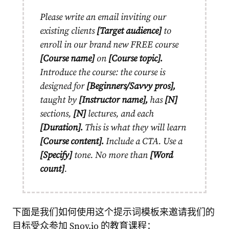
Please write an email inviting our
existing clients
[Target audience]
to
enroll in our brand new FREE course
[Course name]
on
[Course topic].
Introduce the course: the course is
designed for
[Beginners/Savvy pros],
taught by
[Instructor name],
has
[N]
sections,
[N]
lectures, and each
[Duration].
This is what they will learn
[Course content].
Include a
CTA
. Use a
[Specify]
tone. No more than
[Word
count]
.
下面是我们如何使用这个提示词模板来邀请我们的
目标受众参加 Snov.io 的教育课程：