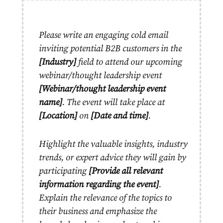
Please write an engaging cold email
inviting potential B2B customers in the
[Industry]
field to attend our upcoming
webinar/thought leadership event
[Webinar/thought leadership event
name]
. The event will take place at
[Location]
on
[Date and time]
.
Highlight the valuable insights, industry
trends, or expert advice they will gain by
participating
[Provide all relevant
information regarding the event]
.
Explain the relevance of the topics to
their business and emphasize the