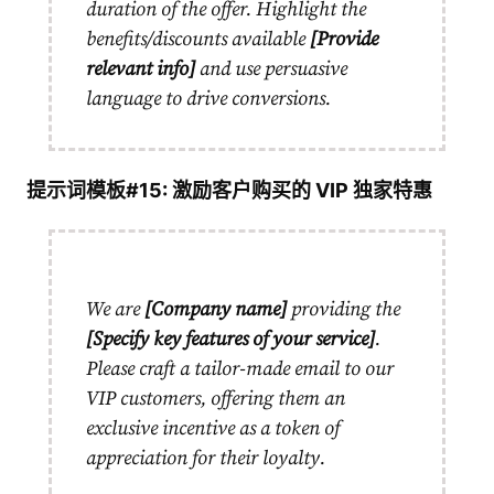
duration of the offer. Highlight the
benefits/discounts available
[Provide
relevant info]
and use persuasive
language to drive conversions.
提示词模板#15: 激励客户购买的 VIP 独家特惠
We are
[Company name]
providing the
[Specify key features of your service]
.
Please craft a tailor-made email to our
VIP customers, offering them an
exclusive incentive as a token of
appreciation for their loyalty.