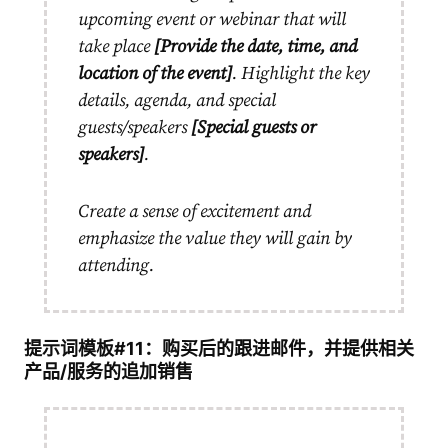
upcoming event or webinar that will
take place
[Provide the date, time, and
location of the event]
. Highlight the key
details, agenda, and special
guests/speakers
[Special guests or
speakers]
.
Create a sense of excitement and
emphasize the value they will gain by
attending.
提示词模板#11：购买后的跟进邮件，并提供相关
产品/服务的追加销售