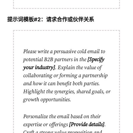
提示词模板#2：请求合作或伙伴关系
Please write a persuasive cold email to
potential B2B partners in the
[Specify
your industry]
. Explain the value of
collaborating or forming a partnership
and how it can benefit both parties.
Highlight the synergies, shared goals, or
growth opportunities.
Personalize the email based on their
expertise or offerings
[Provide details]
.
Craft a strong value proposition and