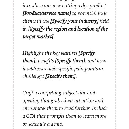
introduce our new cutting-edge product
[Product/service name]
to potential B2B
clients in the
[Specify your industry]
field
in
[Specify the region and location of the
target market]
.
Highlight the key features
[Specify
them]
, benefits
[Specify them]
, and how
it addresses their specific pain points or
challenges
[Specify them]
.
Craft a compelling subject line and
opening that grabs their attention and
encourages them to read further. Include
a CTA that prompts them to learn more
or schedule a demo.