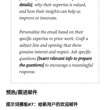
details]
, why their expertise is valued,
and how their insights can help us
improve or innovate.
Personalize the email based on their
specific expertise or prior work. Craft a
subject line and opening that show
genuine interest and respect. Ask specific
questions
[Insert relevant info to prepare
the questions]
to encourage a meaningful
response.
预热/跟进邮件
提示词模板#7：给新用户的欢迎邮件