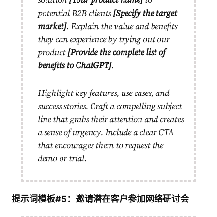
solution
[Your product name]
to
potential B2B clients
[Specify the target
market]
. Explain the value and benefits
they can experience by trying out our
product
[Provide the complete list of
benefits to ChatGPT]
.
Highlight key features, use cases, and
success stories. Craft a compelling subject
line that grabs their attention and creates
a sense of urgency. Include a clear CTA
that encourages them to request the
demo or trial.
提示词模板#5：邀请潜在客户参加网络研讨会