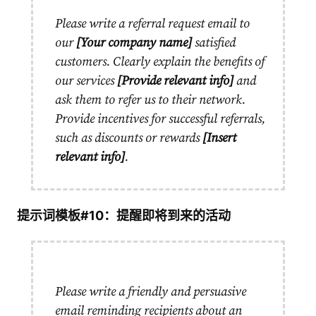
Please write a referral request email to
our
[Your company name]
satisfied
customers. Clearly explain the benefits of
our services
[Provide relevant info]
and
ask them to refer us to their network.
Provide incentives for successful referrals,
such as discounts or rewards
[Insert
relevant info]
.
提示词模板#10：提醒即将到来的活动
Please write a friendly and persuasive
email reminding recipients about an