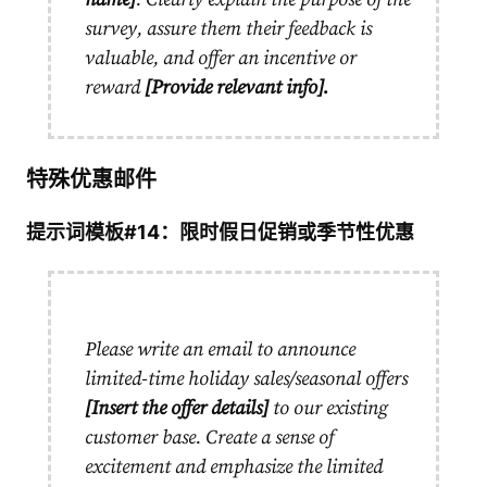
survey, assure them their feedback is
valuable, and offer an incentive or
reward
[Provide relevant info].
特殊优惠邮件
提示词模板#14：限时假日促销或季节性优惠
Please write an email to announce
limited-time holiday sales/seasonal offers
[Insert the offer details]
to our existing
customer base. Create a sense of
excitement and emphasize the limited