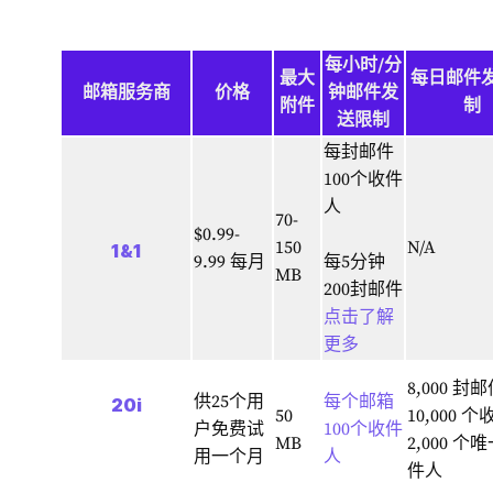
每小时/分
最大
每日邮件
邮箱服务商
价格
钟邮件发
附件
制
送限制
每封邮件
100个收件
人
70-
$0.99-
150
N/A
1&1
9.99 每月
每5分钟
MB
200封邮件
点击了解
更多
8,000 封
供25个用
每个邮箱
20i
50
10,000 
户免费试
100个收件
MB
2,000 个
用一个月
人
件人