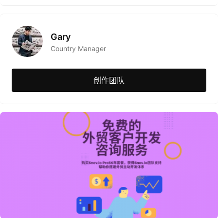
Gary
Country Manager
创作团队