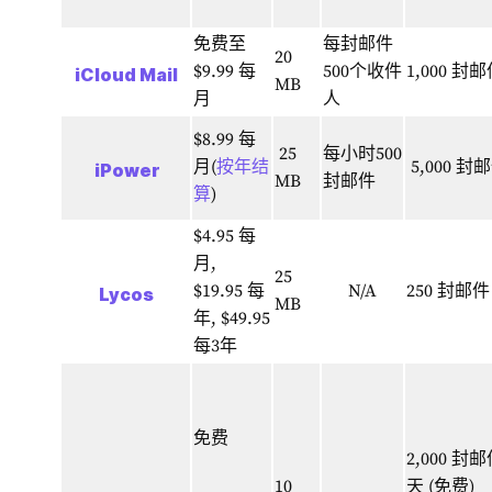
免费至
每封邮件
20
$9.99 每
500个收件
1,000 封
iCloud
Mail
MB
月
人
$8.99 每
25
每小时500
月(
按年结
5,000 封
iPower
MB
封邮件
算
)
$4.95 每
月,
25
$19.95 每
N/A
250 封邮件
Lycos
MB
年,
$49.95
每3年
免费
2,000 封
10
天 (免费)