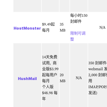
每小时150
封邮件
$9.49起
35
N/A
HostMonster
每月
MB
限制可调
整
14天免费
试用,
商
350 封邮
业版$3.99
webmail 
起每用户
20
2,000 封邮
N/A
HushMail
每月
MB
用
个人版
IMAP/POP
$48.98 每
发送)
年