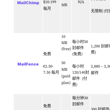
$10-199
N/A
MailChimp
MB
每月
无限制 (付
10
每小时50
MB
1,200 封
封邮件
(free)
费)
免费
(免费)
50
MailFence
€2.50-
每小时
2,880 – 3,
MB
7.50 每月
120/140封
邮件
(paid
邮件 (付
plan)
费)
每分钟30
封邮件
免费
300 封邮件