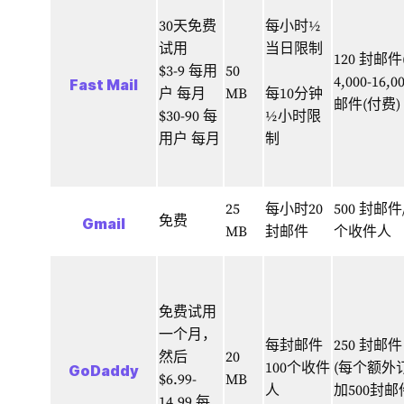
30天免费
每小时½
试用
当日限制
120 封邮件
$3-9 每用
50
4,000-16,0
Fast Mail
户 每月
MB
每10分钟
邮件(付费)
$30-90 每
½小时限
用户 每月
制
25
每小时20
500 封邮件
免费
Gmail
MB
封邮件
个收件人
免费试用
一个月，
每封邮件
250 封邮件
然后
20
100个收件
(每个额外
GoDaddy
$6.99-
MB
人
加500封邮
14.99 每