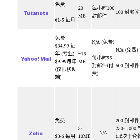
免费
20
每小时100
100 封哟就
Tutanota
MB
封邮件
€1-5 每月
免费
N/A (免费)
$34.99 每
N/A (免费)
年 (专业)
~15
每小时95
Yahoo! Mail
$9.99每年
MB
封邮件(付
500 封邮件
(仅限移动
费)
端)
免费
200 封邮件
3-
250-1,00
N/A
Zoho
$3-6
每用
10MB
(取决于套餐