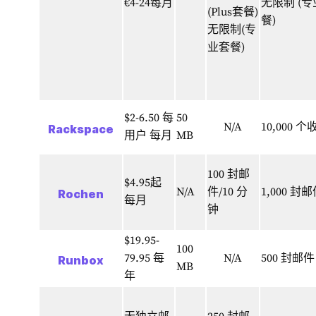
€4-24每月
无限制 (
(Plus套餐)
餐)
无限制
(专
业套餐)
$2-6.50 每
50
N/A
10,000 
Rackspace
用户 每月
MB
100 封邮
$4.95起
N/A
件/10 分
1,000 封
Rochen
每月
钟
$19.95-
100
79.95 每
N/A
500 封邮件
Runbox
MB
年