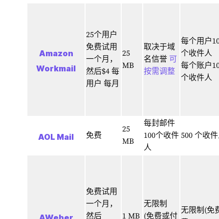
25个用户
每个用户10,
免费试用
取决于域
Amazon
25
个收件人
一个月，
名信誉
可
MB
每个账户100
Workmail
然后$4 每
按需调整
个收件人
用户 每月
每封邮件
25
免费
100个收件
500 个收
AOL Mail
MB
人
免费试用
一个月，
无限制
无限制(免
然后
1 MB
(免费或付
AWeber