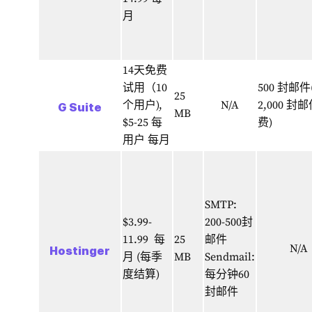
月
14天免费
试用（10
500 封邮件
25
个用户),
N/A
2,000 封邮
G Suite
MB
$5-25 每
费)
用户 每月
SMTP:
$3.99-
200-500封
11.99
每
25
邮件
N/A
Hostinger
月
(每季
MB
Sendmail:
度结算)
每分钟60
封邮件