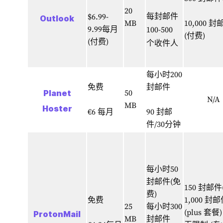
20
每封邮件
$6.99-
Outlook
MB
10,000 封
9.99每月
100-500
(付费)
(付费)
个收件人
每小时200
免费
封邮件
Planet
50
N/A
MB
Hoster
€6 每月
90 封邮
件/30分钟
每小时50
封邮件(免
150 封邮件
费)
免费
1,000 封
25
每小时300
(plus 套餐)
ProtonMail
MB
封邮件