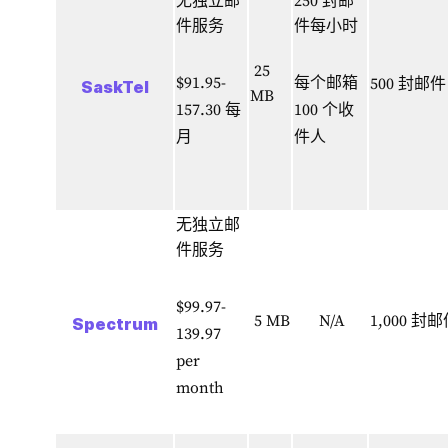
无独立邮
250 封邮
件服务
件每小时
25
$91.95-
每个邮箱
500 封邮
SaskTel
MB
157.30 每
100 个收
月
件人
无独立邮
件服务
$99.97-
5 MB
N/A
1,000 封
Spectrum
139.97
per
month