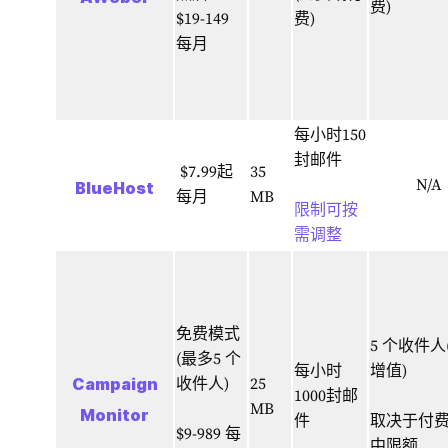
费)
$19-149
费)
每月
每小时150
封邮件
$7.99起
35
N/A
BlueHost
每月
MB
限制可按
需调整
免费模式
5 个收件人
(最多5 个
每小时
增值)
Campaign
收件人)
25
1000封邮
MB
Monitor
件
取决于付
$9-989
每
中限额