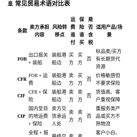
🚢 常见贸易术语对比表
运
保
是
卖方承担
风险转
费
险
否
适用产品/场
条款
内容
移点
谁
谁
含
景
付
买
税
标品类/买方
出口报关
装船港
买
买
FOB
否
有长期货代
+ 装船
船边
方
方
资源
FOB + 运
装船港
卖
买
价格敏感但
CFR
否
费
船边
方
方
不要求保险
CFR + 保
装船港
卖
卖
货值高、客
CIF
否
险
船边
方
方
户重视保障
国内至目
卖方交
重服务类产
卖
卖
CIP
的地运费
货承运
否
品或买方不
方
方
+ 保险
人处
熟物流
全程 + 报
客户小白、
最终交
卖
卖