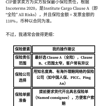
CIP要求卖方为买方投保最小保险责任，根据
Incoterms 2020，是Institute Cargo Clause A（即
“全险” All Risks），并且保险金额 = 发票金额的
110%，币种以合同为准。
不过，我通常会做得更细：
保险要素
我的操作建议
保险责任
最好选 Clause A（全险），Clause
范围
B、C范围太窄，客户常有异议
用知名度高、有海外理赔网络的保险
保险公司
公司（如中国人保、PICC、Ping
选择
An）
提前要求货代开出具名保险单
保险单据
（Named consignee），方便客户索
准备
赔