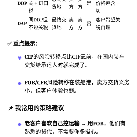
DDP
关 + 进口
是
价格包含一
货地
方
方
税
切
同DDP但
最终交
卖
卖
客户希望关
DAP
否
不包关税
货地
方
方
税自理
✅
重点提示：
CIP
的风险转移点比CIF靠前，在国内装车
交货给承运人时就完成了。
FOB/CFR
风险转移在装船港，卖方交货义务
小，但客户体验也弱。
📌 我常用的策略建议
老客户喜欢自己控运输 → 用FOB
，他们有
熟悉的货代，不需要你多操心。