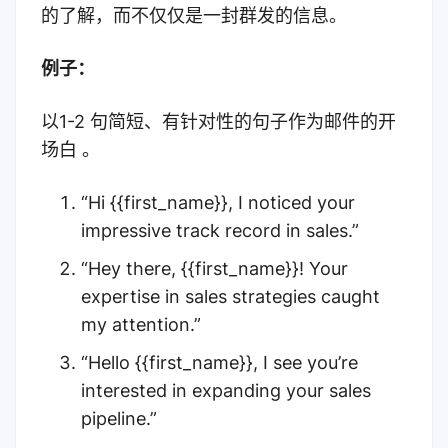
的了解，而不仅仅是一封群发的信息。
例子：
以1-2 句简短、有针对性的句子作为邮件的开
场白 。
“
Hi {{first_name}}, I noticed your
impressive track record in sales.”
“
Hey there, {{first_name}}! Your
expertise in sales strategies caught
my attention.”
“
Hello {{first_name}}, I see you’re
interested in expanding your sales
pipeline.”